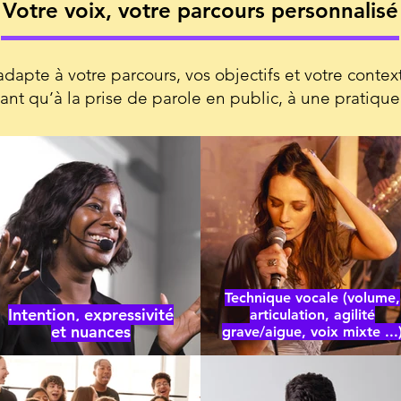
Votre voix, votre parcours personnalisé
e à votre parcours, vos objectifs et votre contexte
nt qu’à la prise de parole en public, à une pratique 
Technique vocale (volume,
Intention, expressivité
articulation, agilité
et nuances
grave/aigue, voix mixte ...