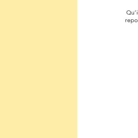
Qu’i
repo
C
La
qu
Je
vo
fa
fl