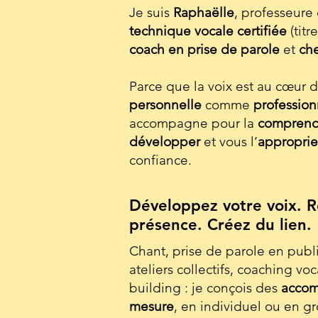
Je suis
Raphaëlle
, professeure
technique vocale certifiée
(tit
coach en prise de parole
et
ch
Parce que la voix est au cœur d
personnelle
comme
profession
accompagne pour la
comprend
développer
et vous l’
approprie
confiance.
Développez votre voix. R
présence. Créez du lien.
Chant, prise de parole en publi
ateliers collectifs, coaching vo
building : je conçois des
accom
mesure
, en individuel ou en g