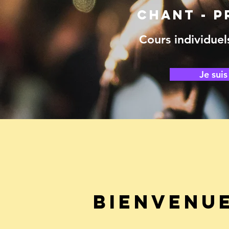
chant - p
Cours individuels
Je suis
BIENVENUE