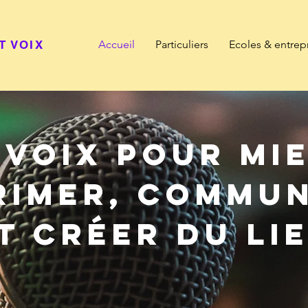
T VOIX
Accueil
Particuliers
Ecoles & entrep
 voix pour mi
rimer, commu
t créer du li