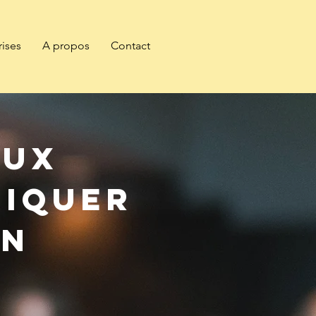
rises
A propos
Contact
eux
niquer
en