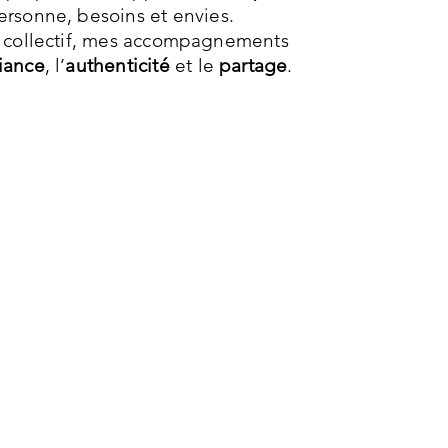
rsonne, besoins et envies.
il collectif, mes accompagnements
iance
, l’
authenticité
et le
partage
.
iance dans votre voix
er sa voix, c’est
s’exprimer
, se rendre
le
, parfois
se dévoiler
. Mon rôle :
ffrir un cadre sécurisant basé sur
te
et le
dialogue
, vous aider à
x
entendre
,
ressentir
,
comprendre
corps et votre voix. La confiance
alle alors dans la voix et en soi.