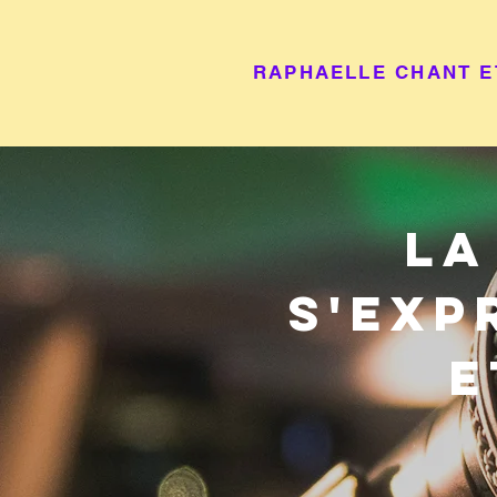
RAPHAELLE CHANT E
La
s'exp
e