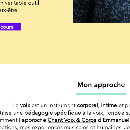
un véritable
outil
ux-être
.
rcours
Mon approche
La
voix
est un instrument
corporel
,
intime
et 
tilise une
pédagogie spécifique
à la voix, fondée s
mment l'
approche
Chant Voix & Corps
d'Emmanuell
mations, mes expériences musicales et humaines. 