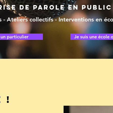
rise de parole en public
 - Ateliers collectifs - Interventions en éc
 un particulier
Je suis une école 
 !