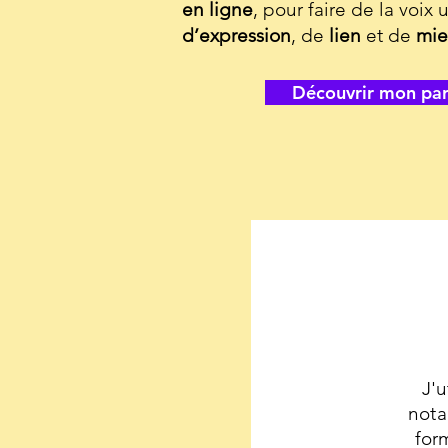
en ligne
, pour faire de la voix 
d’expression
, de
lien
et de
mie
Découvrir mon pa
J'u
nota
for