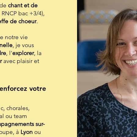
 de
chant et de
re RNCP bac +3/4),
effe de choeur
.
e notre vie
nelle
, je vous
re
, l’
explorer
, la
r
avec plaisir et
enforcez votre
c, chorales,
cal ou team
pagnements sur-
roupe, à
Lyon
ou