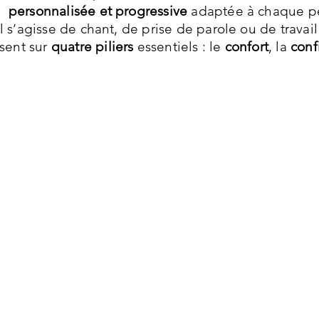
personnalisée et progressive
adaptée à chaque pe
l s’agisse de chant, de prise de parole ou de trava
sent sur
quatre piliers
essentiels : le
confort
, la
conf
onfort vocal
Conf
 voix est un
geste naturel,
aussi
spontané
Utilis
e la respiration, et elle mérite de le rester.
audib
 vous accompagne vers un usage de la
vous o
ix
libre
,
sain
et
équilibré
, sans tension ni
l’
écou
tigue, afin de (re)trouver de la
facilité
, de la
mieu
uidité
et du
plaisir
dans l’émission vocale.
votre 
s’inst