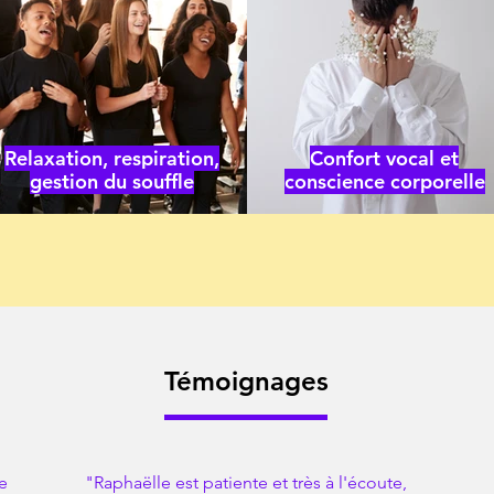
Relaxation, respiration,
Confort vocal et
gestion du souffle
conscience corporelle
Témoignages
e
"Raphaëlle est patiente et très à l'écoute,